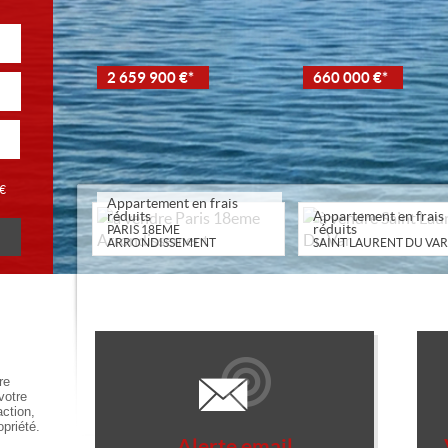
2 659 900 €*
660 000 €*
€
Appartement en frais
réduits
Appartement en frais
réduits
PARIS 18EME
ARRONDISSEMENT
SAINT LAURENT DU VAR
re
votre
action,
opriété.
Alerte email