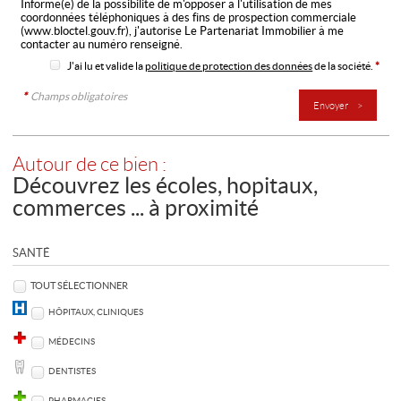
Informé(e) de la possibilité de m'opposer à l'utilisation de mes
coordonnées téléphoniques à des fins de prospection commerciale
(
www.bloctel.gouv.fr
), j'autorise Le Partenariat Immobilier à me
contacter au numéro renseigné.
J'ai lu et valide la
politique de protection des données
de la société.
*
*
Champs obligatoires
Autour de ce bien :
Découvrez les écoles, hopitaux,
commerces ... à proximité
SANTÉ
TOUT SÉLECTIONNER
HÔPITAUX, CLINIQUES
MÉDECINS
DENTISTES
PHARMACIES