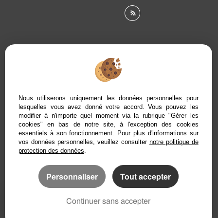
Afin de vous offrir un confort de lecture permanent, depuis
Nous utiliserons uniquement les données personnelles pour
votre PC, votre tablette ou votre smartphone, notre site
lesquelles vous avez donné votre accord. Vous pouvez les
s’adapte automatiquement aux différents types d'écrans
modifier à n'importe quel moment via la rubrique "Gérer les
cookies" en bas de notre site, à l'exception des cookies
essentiels à son fonctionnement. Pour plus d'informations sur
vos données personnelles, veuillez consulter
notre politique de
protection des données
.
Logiciel transaction
Création site internet
Référencement immobilier
Personnaliser
Tout accepter
Continuer sans accepter