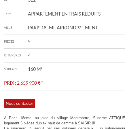
322
REF
APPARTEMENT EN FRAIS RÉDUITS
TYPE
PARIS 18EME ARRONDISSEMENT
VILLE
5
PIÈCES
4
CHAMBRES
160 M²
SURFACE
PRIX :
2 659 900 €
*
Nous contacter
A Paris 18ème, au pied du village Montmartre, Superbe ATTIQUE
logement 5 pièces duplex haut de gamme à SAISIR !!!
Ce spacieux T5 séduit par ses volumes généreux : un salon-séjour