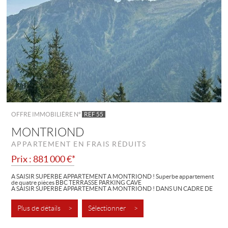
OFFRE IMMOBILIÈRE N°
REF 55
MONTRIOND
APPARTEMENT EN FRAIS RÉDUITS
Prix : 881 000 €*
A SAISIR SUPERBE APPARTEMENT A MONTRIOND ! Superbe appartement
de quatre pièces BBC TERRASSE PARKING CAVE
A SAISIR SUPERBE APPARTEMENT A MONTRIOND ! DANS UN CADRE DE
VIE PRIVILÉGIÉ AU COEUR DES MONTAGNES...
Superbe appartement de quatre pièces BBC...
Plus de détails >
Sélectionner >