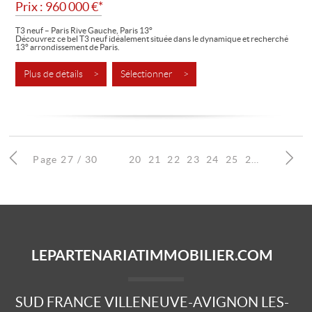
Prix : 960 000 €*
T3 neuf – Paris Rive Gauche, Paris 13°
Découvrez ce bel T3 neuf idéalement située dans le dynamique et recherché
13° arrondissement de Paris.
À proximité immédiate de la Bibliothèque...
Plus de détails >
Sélectionner >
Page 27 / 30
20
21
22
23
24
25
26
28
27
LEPARTENARIATIMMOBILIER.COM
SUD FRANCE VILLENEUVE-AVIGNON LES-