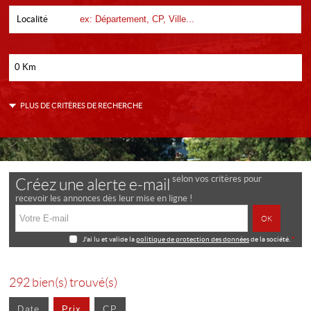
Localité
0 Km
PLUS DE CRITÈRES DE RECHERCHE
selon vos critères pour
Créez une alerte e-mail
recevoir les annonces dès leur mise en ligne !
J'ai lu et valide la
politique de protection des données
de la société.
*
292
bien(s) trouvé(s)
Date
Prix
CP