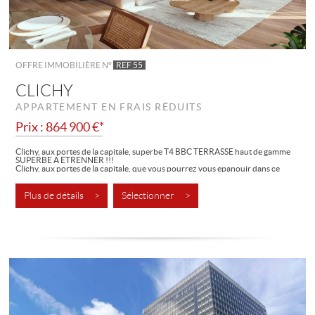
OFFRE IMMOBILIÈRE N°
REF 55
CLICHY
APPARTEMENT EN FRAIS RÉDUITS
Prix : 864 900 €*
Clichy, aux portes de la capitale, superbe T4 BBC TERRASSE haut de gamme
SUPERBE A ETRENNER !!!
Clichy, aux portes de la capitale, que vous pourrez vous epanouir dans ce
superbe logement T4 BBC haut de gamme. Une opportunité unique de
devenir...
Plus de détails >
Sélectionner >