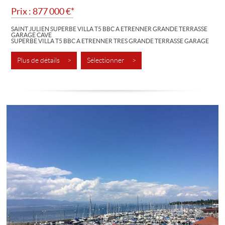
Prix : 877 000 €*
SAINT JULIEN SUPERBE VILLA T5 BBC A ETRENNER GRANDE TERRASSE
GARAGE CAVE
SUPERBE VILLA T5 BBC A ETRENNER TRES GRANDE TERRASSE GARAGE
CAVE
A 10 MINUTES CENTRE GENEVE AU PIED DU BUS ET DU FUTUR TRAM,
GRANDE TERRASSE....
Plus de détails >
Sélectionner >