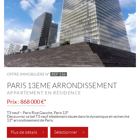
OFFRE IMMOBILIÈRE N°
REF 136
PARIS 13EME ARRONDISSEMENT
APPARTEMENT EN RÉSIDENCE
Prix : 868 000 €*
T3 neuf – Paris Rive Gauche, Paris 13°
Découvrez ce bel T3 neuf idéalement située dans le dynamique et recherché
13° arrondissement de Paris.
À proximité immédiate de la Bibliothèque...
Plus de détails >
Sélectionner >