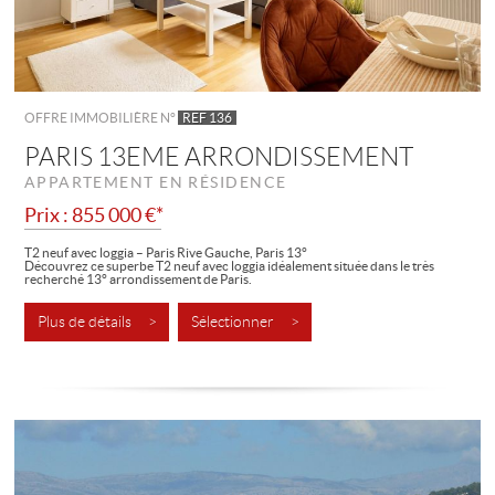
OFFRE IMMOBILIÈRE N°
REF 136
PARIS 13EME ARRONDISSEMENT
APPARTEMENT EN RÉSIDENCE
Prix : 855 000 €*
T2 neuf avec loggia – Paris Rive Gauche, Paris 13°
Découvrez ce superbe T2 neuf avec loggia idéalement située dans le très
recherché 13° arrondissement de Paris.
À deux pas de la Bibliothèque...
Plus de détails >
Sélectionner >