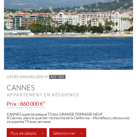
OFFRE IMMOBILIÈRE N°
REF 380
CANNES
APPARTEMENT EN RÉSIDENCE
Prix : 860 000 €*
CANNES superbe attique T3 bbc GRANDE TERRASSE NEUF
À Cannes, dans le quartier recherché de la Californie – Montfleury, découvrez
ce superbe T3 avec terrasse.
Cet appartement séduit par son agencement...
Plus de détails >
Sélectionner >